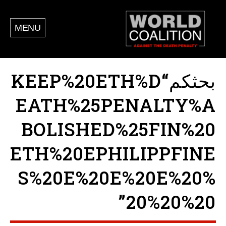
MENU
بحثكم“KEEP%20ETH%D
EATH%25PENALTY%A
BOLISHED%25FIN%20
ETH%20EPHILIPPFINE
S%20E%20E%20E%20%
20%20%20”