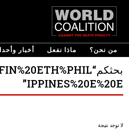
من نحن؟
ماذا نفعل
أخبار وأحد
بحثكم“0ETH%PHIL
IPPINES%20E%20E”
لا توجد نتيجة