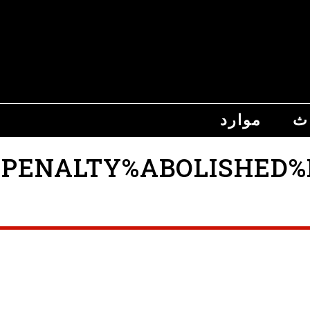
اث
موارد
NALTY%ABOLISHED%FIN%2