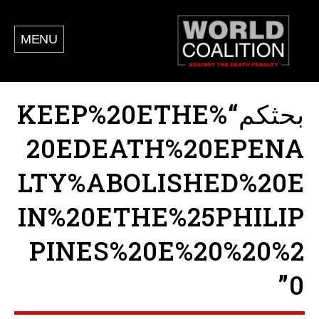
MENU
بحثكم“KEEP%20ETHE%
20EDEATH%20EPENA
LTY%ABOLISHED%20E
IN%20ETHE%25PHILIP
PINES%20E%20%20%2
0”