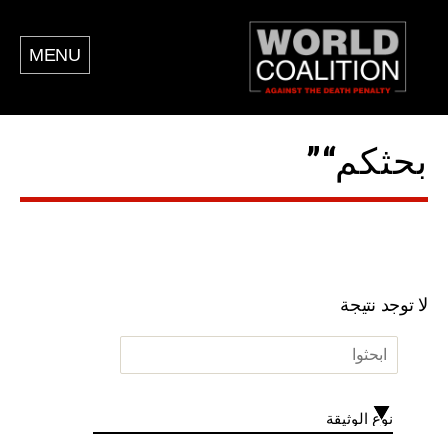
MENU
بحثكم“”
لا توجد نتيجة