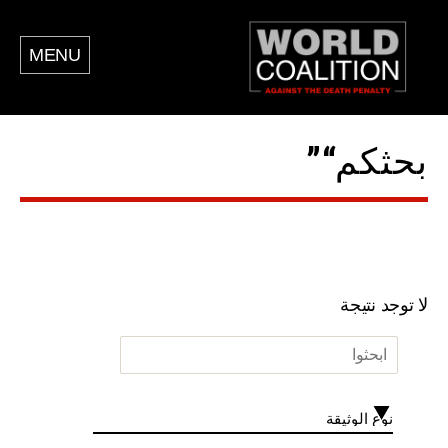
MENU
بحثكم“”
لا توجد نتيجة