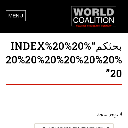
MENU
بحثكم“INDEX%20%20%
20%20%20%20%20%20%
20”
لا توجد نتيجة