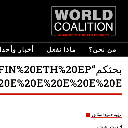
من نحن؟
ماذا نفعل
أخبار وأحد
بحثكم“0ETH%20EP
0E%20E%20E%20E%20E ”
رؤية جميع الوثائق
لا توجد نتيجة