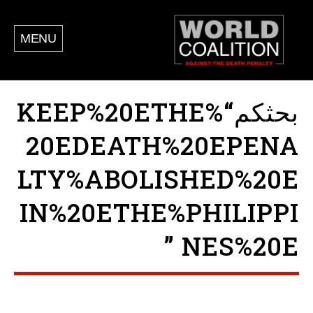
MENU
بحثكم“KEEP%20ETHE%
20EDEATH%20EPENA
LTY%ABOLISHED%20E
IN%20ETHE%PHILIPPI
NES%20E ”