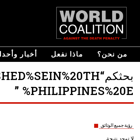
من نحن؟
ماذا نفعل
أخبار وأحد
بحثكم“SEIN%20TH
%PHILIPPINES%20E ”
رؤية جميع الوثائق
لا توجد نتيجة