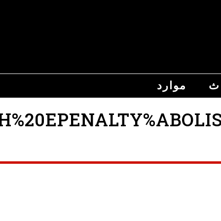
اث
موارد
20EPENALTY%ABOLISHED%