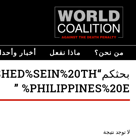
من نحن؟
ماذا نفعل
أخبار وأحد
بحثكم“SEIN%20TH
%PHILIPPINES%20E ”
لا توجد نتيجة