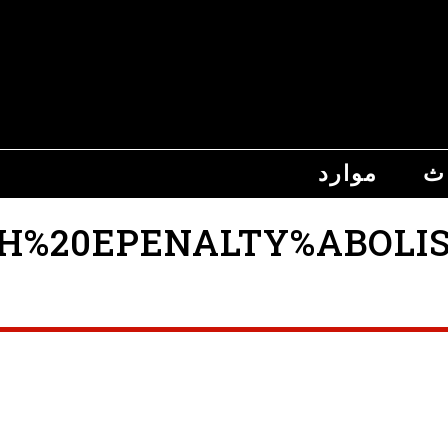
اث
موارد
20EPENALTY%ABOLISHED%