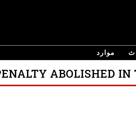
اث
موارد