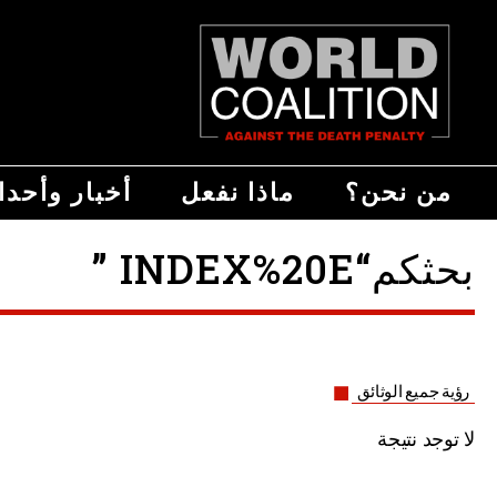
من نحن؟
ماذا نفعل
أخبار وأحد
بحثكم“INDEX%20E ”
رؤية جميع الوثائق
لا توجد نتيجة