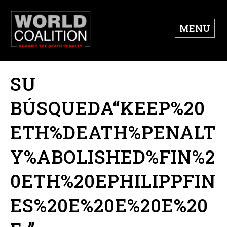
MENU
SU
BÚSQUEDA“KEEP%20
ETH%DEATH%PENALT
Y%ABOLISHED%FIN%2
0ETH%20EPHILIPPFIN
ES%20E%20E%20E%20