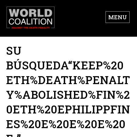
MENU
SU
BÚSQUEDA“KEEP%20
ETH%DEATH%PENALT
Y%ABOLISHED%FIN%2
0ETH%20EPHILIPPFIN
ES%20E%20E%20E%20