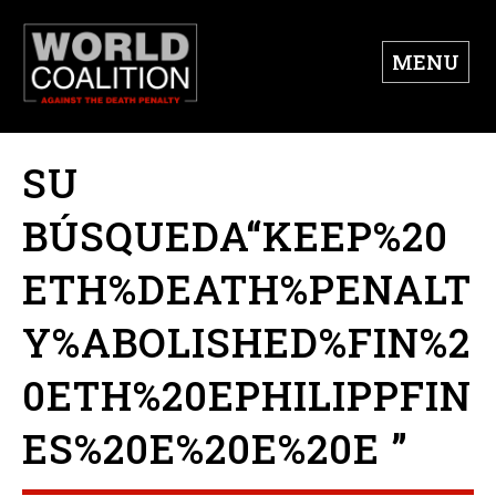
MENU
SU
BÚSQUEDA“KEEP%20
ETH%DEATH%PENALT
Y%ABOLISHED%FIN%2
0ETH%20EPHILIPPFIN
ES%20E%20E%20E ”