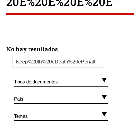
20E%20E%20E%20E ”
No hay resultados