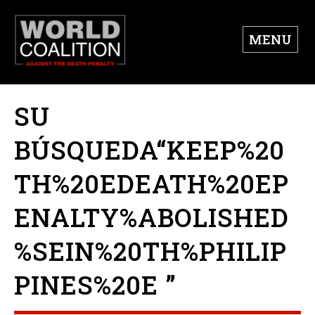
MENU
SU
BÚSQUEDA“KEEP%20
TH%20EDEATH%20EP
ENALTY%ABOLISHED
%SEIN%20TH%PHILIP
PINES%20E ”