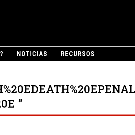
?
NOTICIAS
RECURSOS
H%20EDEATH%20EPENAL
0E ”