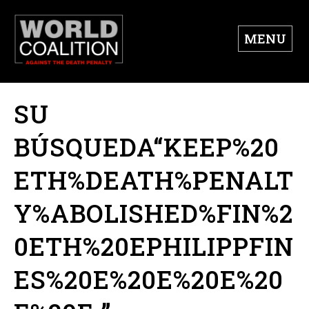
MENU
SU
BÚSQUEDA“KEEP%20
ETH%DEATH%PENALT
Y%ABOLISHED%FIN%2
0ETH%20EPHILIPPFIN
ES%20E%20E%20E%20