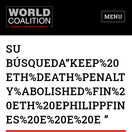
MENU
SU
BÚSQUEDA“KEEP%20
ETH%DEATH%PENALT
Y%ABOLISHED%FIN%2
0ETH%20EPHILIPPFIN
ES%20E%20E%20E ”