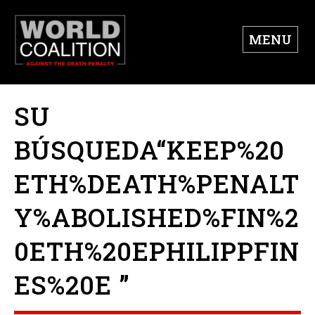
MENU
SU
BÚSQUEDA“KEEP%20
ETH%DEATH%PENALT
Y%ABOLISHED%FIN%2
0ETH%20EPHILIPPFIN
ES%20E ”