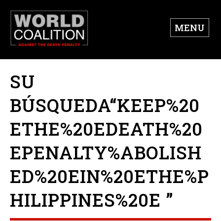
MENU
SU
BÚSQUEDA“KEEP%20
ETHE%20EDEATH%20
EPENALTY%ABOLISH
ED%20EIN%20ETHE%P
HILIPPINES%20E ”