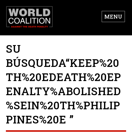
MENU
SU
BÚSQUEDA“KEEP%20
TH%20EDEATH%20EP
ENALTY%ABOLISHED
%SEIN%20TH%PHILIP
PINES%20E ”