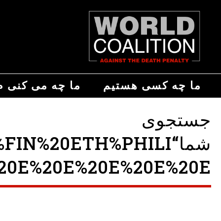
ما چه کسی هستیم
ما چه می کنی م
جستجوی
شما“%20ETH%PHILI
0E%20E%20E%20E%20E ”