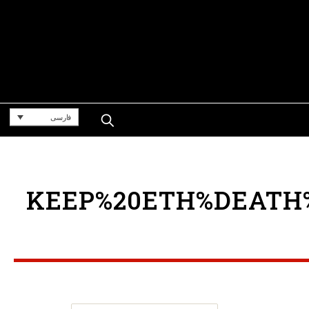
فارسی
KEEP%20ETH%DEATH%P