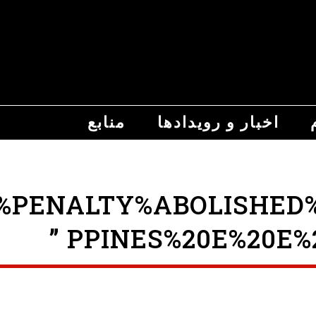
اخبار و رویدادها
منابع
ENALTY%ABOLISHED%FIN
PPINES%20E%20E%2