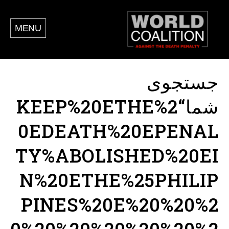
MENU
جستجوی
شما“KEEP%20ETHE%2
0EDEATH%20EPENAL
TY%ABOLISHED%20EI
N%20ETHE%25PHILIP
PINES%20E%20%20%2