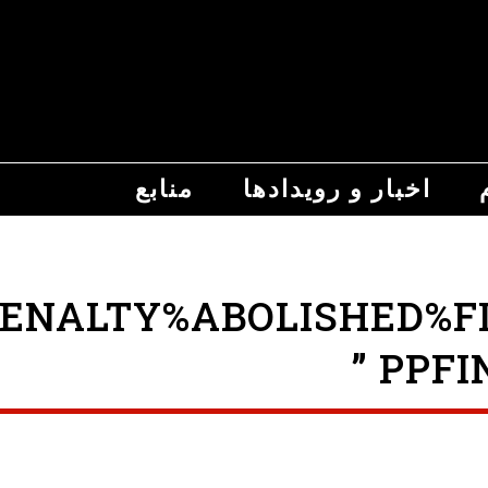
اخبار و رویدادها
منابع
ALTY%ABOLISHED%FIN%2
PPFI