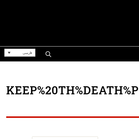
فارسی
KEEP%20TH%DEATH%PEN