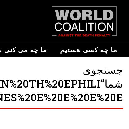
ما چه کسی هستیم
ما چه می کنی م
جستجوی
شما“0TH%20EPHILI
NES%20E%20E%20E%20E ”