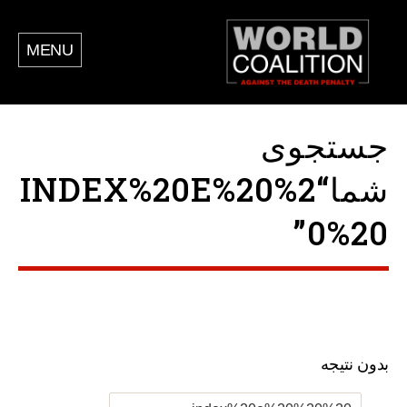
MENU
جستجوی
شما“INDEX%20E%20%2
0%20”
بدون نتیجه