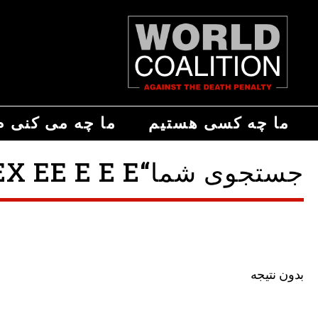
ما چه کسی هستیم
ما چه می کنی م
جستجوی شما“INDEX EE E E E”
بدون نتیجه