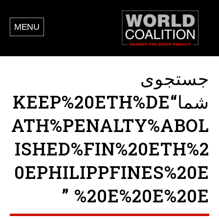
MENU
جستجوی
شما“KEEP%20ETH%DE
ATH%PENALTY%ABOL
ISHED%FIN%20ETH%2
0EPHILIPPFINES%20E
%20E%20E%20E ”