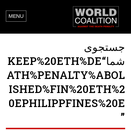
MENU
جستجوی
شما“KEEP%20ETH%DE
ATH%PENALTY%ABOL
ISHED%FIN%20ETH%2
0EPHILIPPFINES%20E
”