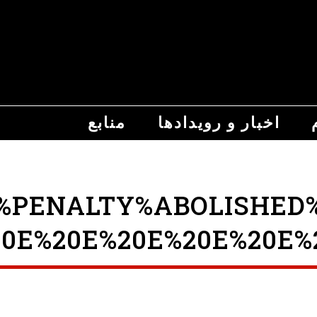
اخبار و رویدادها
منابع
ENALTY%ABOLISHED%FIN
0E%20E%20E%20E%20E%2