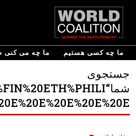
ما چه کسی هستیم
ما چه می کنی م
جستجوی
شما“%20ETH%PHILI
0E%20E%20E%20E%20E ”