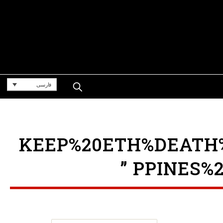
فارسی
KEEP%20ETH%DEATH%P
PPINES%2