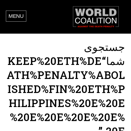
MENU
جستجوی
شما“KEEP%20ETH%DE
ATH%PENALTY%ABOL
ISHED%FIN%20ETH%P
HILIPPINES%20E%20E
%20E%20E%20E%20E%