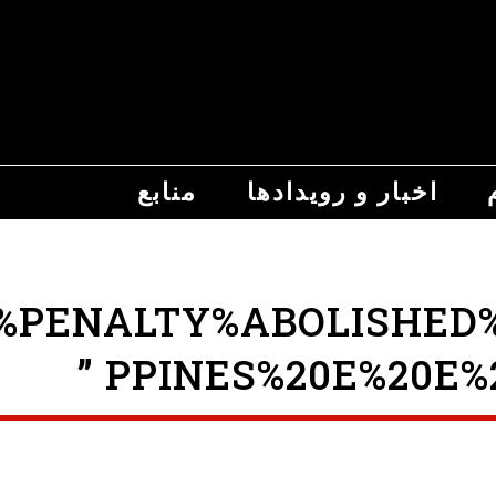
اخبار و رویدادها
منابع
ENALTY%ABOLISHED%FIN
PPINES%20E%20E%2