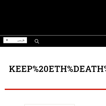
فارسی
KEEP%20ETH%DEATH%P