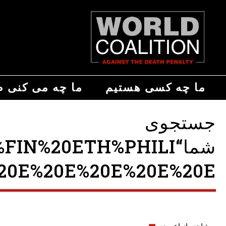
ما چه کسی هستیم
ما چه می کنی م
جستجوی
شما“%20ETH%PHILI
0E%20E%20E%20E%20E ”