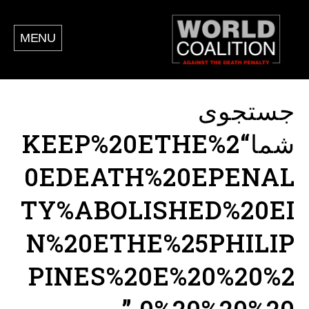
MENU
جستجوی
شما“KEEP%20ETHE%2
0EDEATH%20EPENAL
TY%ABOLISHED%20EI
N%20ETHE%25PHILIP
PINES%20E%20%20%2