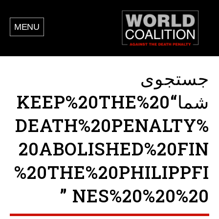
MENU
جستجوی
شما“KEEP%20THE%20
DEATH%20PENALTY%
20ABOLISHED%20FIN
%20THE%20PHILIPPFI
NES%20%20%20 ”