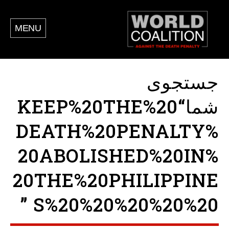
MENU
جستجوی
شما“KEEP%20THE%20
DEATH%20PENALTY%
20ABOLISHED%20IN%
20THE%20PHILIPPINE
S%20%20%20%20%20 ”