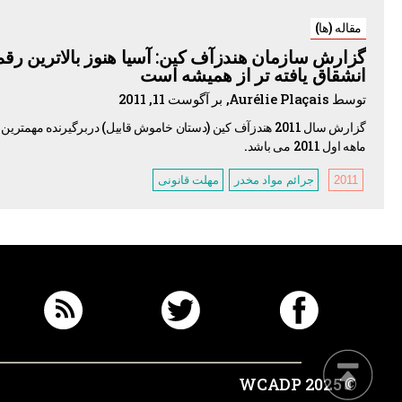
مقاله (ها)
گزارش سازمان هندزآف کین: آسیا هنوز بالاترین رق
انشقاق یافته تر از همیشه است
توسط Aurélie Plaçais, بر آگوست 11, 2011
ماهه اول 2011 می باشد.
2011
جرائم مواد مخدر
مهلت قانونی
© 2025 WCADP