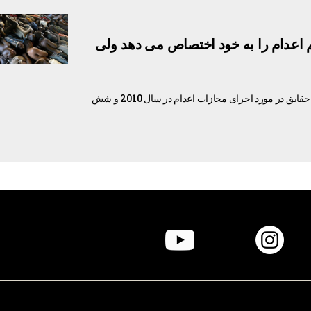
م اعدام را به خود اختصاص می دهد ولی
گزارش سال 2011 هندزآف کین (دستان خاموش قابیل) دربرگیرنده مهمترین حقایق در مورد اجرای مجازات اعدام در سال 2010 و شش