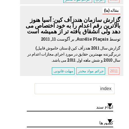
مقاله (ها)
گزارش سازمان هندزآف کین: آسیا هنوز
بالاترین رقم اعدام را به خود اختصاص می
دهد ولی انشقاق یافته تر از همیشه است
توسط Aurélie Plaçais, بر آگوست 11, 2011
گزارش سال 2011 هندزآف کین (دستان خاموش قابیل)
دربرگیرنده مهمترین حقایق در مورد اجرای مجازات اعدام در
سال 2010 و شش ماهه اول 2011 می باشد.
2011
جرائم مواد مخدر
مهلت قانونی