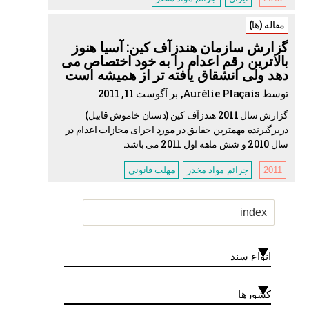
مقاله (ها)
گزارش سازمان هندزآف کین: آسیا هنوز
بالاترین رقم اعدام را به خود اختصاص می
دهد ولی انشقاق یافته تر از همیشه است
توسط Aurélie Plaçais, بر آگوست 11, 2011
گزارش سال 2011 هندزآف کین (دستان خاموش قابیل)
دربرگیرنده مهمترین حقایق در مورد اجرای مجازات اعدام در
سال 2010 و شش ماهه اول 2011 می باشد.
2011
جرائم مواد مخدر
مهلت قانونی