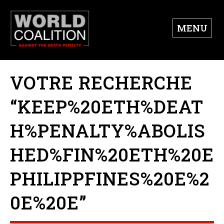
MENU
VOTRE RECHERCHE
“KEEP%20ETH%DEAT
H%PENALTY%ABOLIS
HED%FIN%20ETH%20E
PHILIPPFINES%20E%2
0E%20E”