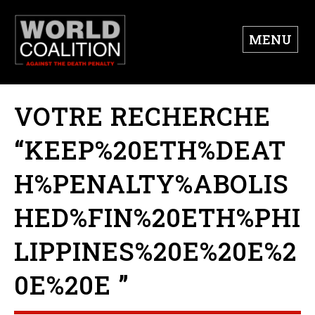
MENU
VOTRE RECHERCHE
“KEEP%20ETH%DEAT
H%PENALTY%ABOLIS
HED%FIN%20ETH%PHI
LIPPINES%20E%20E%2
0E%20E ”