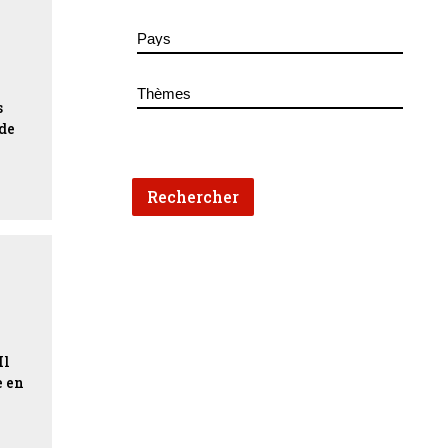
s
 de
Il
e en