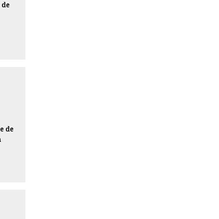
 de
e de
a