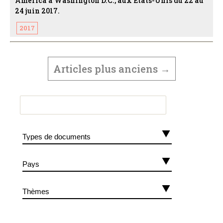
America à Washington D.C., aux États-Unis du 22 au
24 juin 2017.
2017
PAGINATION
DES
Articles
plus anciens
→
PUBLICATIONS