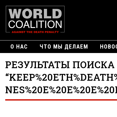
О НАС
ЧТО МЫ ДЕЛАЕМ
НОВО
РЕЗУЛЬТАТЫ ПОИСКА
“KEEP%20ETH%DEATH%
NES%20E%20E%20E%20