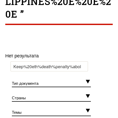
LIPPINES%20E%20E%2
0E ”
Нет результата