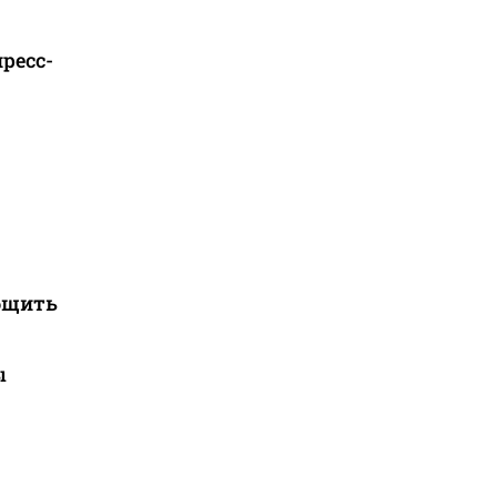
ресс-
общить
ы