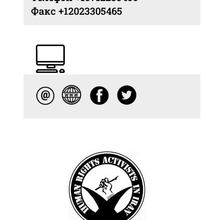
Факс +12023305465