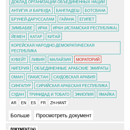
ДОКЛАД ОРГАНИЗАЦИИ ОБЪЕДИНЕННЫХ НАЦИЙ
АНТИГУА И БАРБУДА
БАНГЛАДЕШ
БОТСВАНА
БРУНЕЙ-ДАРУССАЛАМ
ГАЙАНА
ЕГИПЕТ
ЗИМБАБВЕ
ИРАК
ИРАН (ИСЛАМСКАЯ РЕСПУБЛИКА)
ЙЕМЕН
КАТАР
КИТАЙ
КОРЕЙСКАЯ НАРОДНО-ДЕМОКРАТИЧЕСКАЯ
РЕСПУБЛИКА
КУВЕЙТ
ЛИВИЯ
МАЛАЙЗИЯ
МОРАТОРИЙ
НИГЕРИЯ
ОБЪЕДИНЕННЫЕ АРАБСКИЕ ЭМИРАТЫ
ОМАН
ПАКИСТАН
САУДОВСКАЯ АРАВИЯ
СИНГАПУР
СИРИЙСКАЯ АРАБСКАЯ РЕСПУБЛИКА
СУДАН
ТРИНИДАД И ТОБАГО
ЭФИОПИЯ
ЯМАЙКА
AR
EN
ES
FR
ZH-HANT
Больше
Просмотреть документ
ДОКУМЕНТ(Ы)