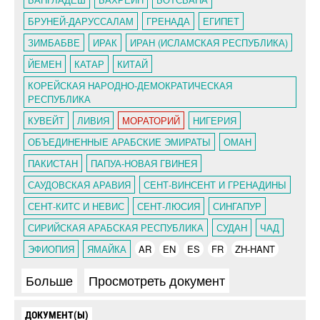
БРУНЕЙ-ДАРУССАЛАМ
ГРЕНАДА
ЕГИПЕТ
ЗИМБАБВЕ
ИРАК
ИРАН (ИСЛАМСКАЯ РЕСПУБЛИКА)
ЙЕМЕН
КАТАР
КИТАЙ
КОРЕЙСКАЯ НАРОДНО-ДЕМОКРАТИЧЕСКАЯ
РЕСПУБЛИКА
КУВЕЙТ
ЛИВИЯ
МОРАТОРИЙ
НИГЕРИЯ
ОБЪЕДИНЕННЫЕ АРАБСКИЕ ЭМИРАТЫ
ОМАН
ПАКИСТАН
ПАПУА-НОВАЯ ГВИНЕЯ
САУДОВСКАЯ АРАВИЯ
СЕНТ-ВИНСЕНТ И ГРЕНАДИНЫ
СЕНТ-КИТС И НЕВИС
СЕНТ-ЛЮСИЯ
СИНГАПУР
СИРИЙСКАЯ АРАБСКАЯ РЕСПУБЛИКА
СУДАН
ЧАД
ЭФИОПИЯ
ЯМАЙКА
AR
EN
ES
FR
ZH-HANT
Больше
Просмотреть документ
ДОКУМЕНТ(Ы)