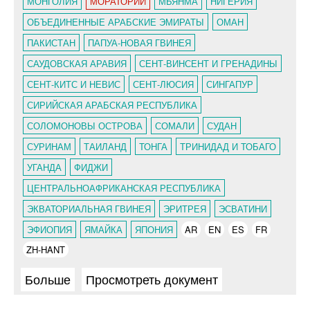
МОНГОЛИЯ
МОРАТОРИЙ
МЬЯНМА
НИГЕРИЯ
ОБЪЕДИНЕННЫЕ АРАБСКИЕ ЭМИРАТЫ
ОМАН
ПАКИСТАН
ПАПУА-НОВАЯ ГВИНЕЯ
САУДОВСКАЯ АРАВИЯ
СЕНТ-ВИНСЕНТ И ГРЕНАДИНЫ
СЕНТ-КИТС И НЕВИС
СЕНТ-ЛЮСИЯ
СИНГАПУР
СИРИЙСКАЯ АРАБСКАЯ РЕСПУБЛИКА
СОЛОМОНОВЫ ОСТРОВА
СОМАЛИ
СУДАН
СУРИНАМ
ТАИЛАНД
ТОНГА
ТРИНИДАД И ТОБАГО
УГАНДА
ФИДЖИ
ЦЕНТРАЛЬНОАФРИКАНСКАЯ РЕСПУБЛИКА
ЭКВАТОРИАЛЬНАЯ ГВИНЕЯ
ЭРИТРЕЯ
ЭСВАТИНИ
ЭФИОПИЯ
ЯМАЙКА
ЯПОНИЯ
AR
EN
ES
FR
ZH-HANT
Больше
Просмотреть документ