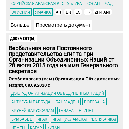
СИРИЙСКАЯ АРАБСКАЯ РЕСПУБЛИКА
СУДАН
ЧАД
ЭФИОПИЯ
ЯМАЙКА
AR
EN
ES
FR
ZH-HANT
Больше
Просмотреть документ
ДОКУМЕНТ(Ы)
Вербальная нота Постоянного
представительства Египта при
Организации Объединенных Наций от
28 июля 2015 года на имя Генерального
секретаря
Опубликовано (кем) Организация Объединенных
Наций, 08.09.2020 г
ДОКЛАД ОРГАНИЗАЦИИ ОБЪЕДИНЕННЫХ НАЦИЙ
АНТИГУА И БАРБУДА
БАНГЛАДЕШ
БОТСВАНА
БРУНЕЙ-ДАРУССАЛАМ
ГАЙАНА
ЕГИПЕТ
ЗИМБАБВЕ
ИРАК
ИРАН (ИСЛАМСКАЯ РЕСПУБЛИКА)
ЙЕМЕН
КАТАР
КИТАЙ